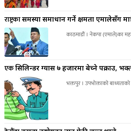
राष्ट्रका
समस्या समाधान गर्ने क्षमता एमालेसँग मात
काठमाडौं । नेकपा (एमाले)का मह
एक
सिलिन्डर ग्यास ७ हजारमा बेच्ने पक्राउ, भ
भक्तपुर । उपभोक्ताको बाध्यताक