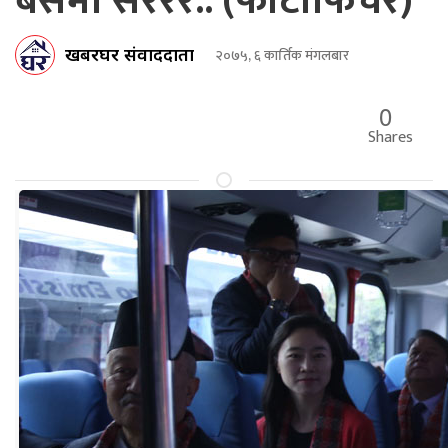
बसमा सररर.. (फोटोफिचर)
खबरघर संवाददाता
२०७५, ६ कार्तिक मंगलबार
0
Shares