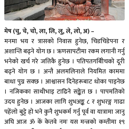
मेष (चु, चे, चो, ला, लि, लु, ले, लो, अ) –
मनमा भय र त्रासको निवास हुनेछ, चिडचिडेपना र
अशान्ति बढ्ने योग छ । ऋणसापटीमा रकम लगानी गर्नु
भनेको खर्च गरे जत्तिकै हुनेछ । पतिपतगबिीचको दूरी
बढ्ने योग छ । अन्तै अलमलिनाले नियमित काममा
बाधा पुग्न सक्छ । आश्वासन दिनेहरूबाट धोका पाइनेछ
। नजिकका साथीभाइ टाढिने सङ्केत छ । पापमतिको
उदय हुनेछ । आजका लागि शुभअङ्क ८ र शुभरङ्ग गाढा
पहेंलो बुट्टे हो भने कुनै शुभकर्म गर्नु पूर्व वा यात्रामा जानु
अघि आज ॐ कें केतवे नमः यस मन्त्रको कम्तीमा १९