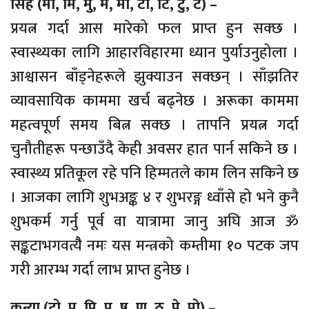
सिंह (मा, मि, मु, मे, मो, टा, टि, टु, टे) –
प्रयत्न गर्दा आस मारेको फल प्राप्त हुन सक्छ ।
स्वास्थ्यका लागि आहारविहारमा ध्यान पुर्याउनुहोला ।
आश्वासन बाँड्नेहरूले झुक्याउन सक्छन् । साँझतिर
व्यावसायिक काममा खर्च बढ्नेछ । अरूका काममा
महत्वपूर्ण समय बित्न सक्छ । तापनि प्रयत्न गर्दा
चुनौतीहरू पन्छाउँदै केही अवसर हात पार्न सकिने छ ।
स्वास्थ्य प्रतिकूल रहे पनि हिम्मतले काम लिन सकिने छ
। आजका लागि शुभअङ्क ४ र शुभरङ्ग ध्वाँसे हो भने कुनै
शुभकर्म गर्नु पूर्व वा यात्रामा जानु अघि आज ॐ
सङ्कटाभगवत्यैै नमः यस मन्त्रको कम्तीमा १० पटक जप
गरी आरम्भ गर्दा लाभ प्राप्त हुनेछ ।
कन्या (टो, प, पि, पु, ष, ण, ठ, पे, पो) –