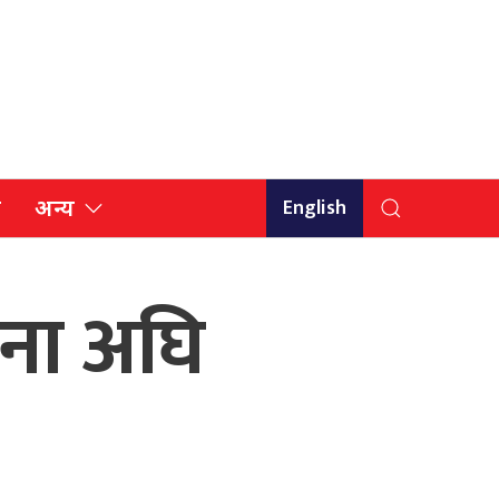
English
ि
अन्य
जना अघि