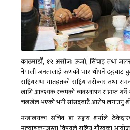
काठमाडौँ, १२ असोज:
ऊर्जा, सिँचाइ तथा जलस्रो
नेपाली जनतालाई ऋणको भार थोपर्ने ढङ्गबाट
राष्ट्रियसभा मातहतको राष्ट्रिय सरोकार तथ
लागि आवश्यक रकमको व्यवस्थापन र प्राप्त गर्
चलखेल भएको भनी सांसदबाटै आरोप लगाउनु शोभ
मन्त्रालयका सचिव डा सञ्जय शर्माले ठेकेदा
मूल्याङकनजस्ता विषयले राष्ट्रिय गौरवका आयोजन