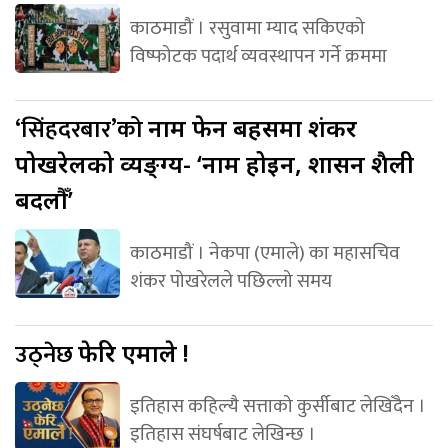
काठमाडौं । रसुवामा म्याद सकिएको
विष्फोटक पदार्थ व्यवस्थापन गर्ने क्रममा
‘सिंहदरबार’को
नाम फेर्ने बहसमा शंकर
पोखरेलको व्यङ्ग्य- ‘नाम होइन, शासन शैली
बदलौँ’
काठमाडौं । नेकपा (एमाले) का महासचिव
शंकर पोखरेलले पछिल्लो समय
उठ्नेछ
फेरि एमाले !
इतिहास कहिल्यै सत्ताको कुर्सीबाट लेखिँदैन ।
इतिहास संघर्षबाट लेखिन्छ ।