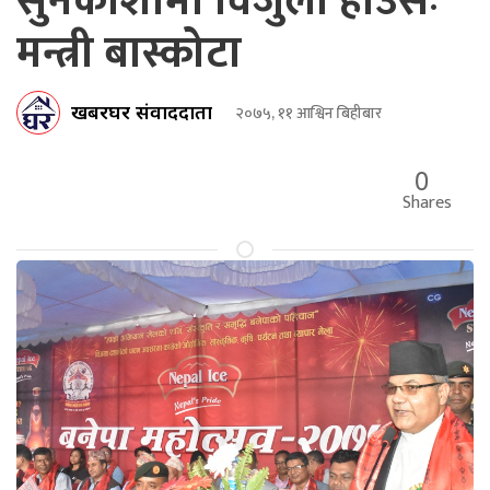
सुनकोशीमा विजुली हाउसः
मन्त्री बास्कोटा
खबरघर संवाददाता
२०७५, ११ आश्विन बिहीबार
0
Shares