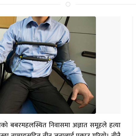
ाको बबरमहलस्थित निवासमा अज्ञात समूहले हत्या
नुकान्छा तामाङसहित तीन जनालाई पक्राउ गरियो। तीनै