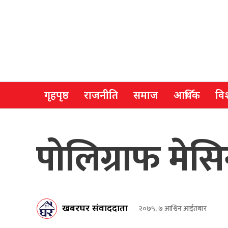
गृहपृष्ठ
राजनीति
समाज
आर्थिक
विश
पोलिग्राफ मे
खबरघर संवाददाता
२०७५, ७ आश्विन आईतबार