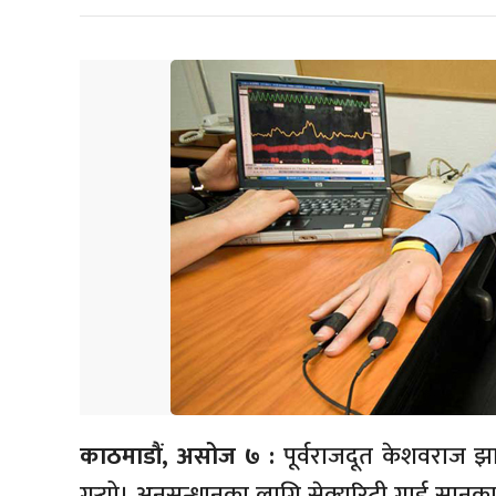
काठमाडौं, असोज ७ :
पूर्वराजदूत केशवराज झ
गर्‍यो। अनुसन्धानका लागि सेक्युरिटी गार्ड सा