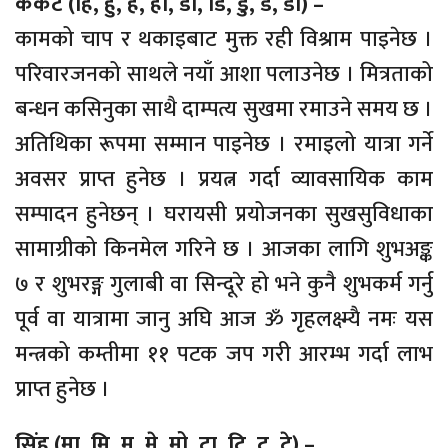
कर्कट (हि, हु, हे, हो, डा, डि, डु, डे, डो) –
कामको चाप र थकाइबाट मुक्त रही विश्राम पाइनेछ ।
परिवारजनको साथले नयाँ आशा पलाउनेछ । मित्रताको
बन्धन कसिनुका साथै दाम्पत्य सुखमा रमाउने समय छ ।
अतिथिका रूपमा सम्मान पाइनेछ । रमाइलो यात्रा गर्ने
अवसर प्राप्त हुनेछ । प्रयत्न गर्दा व्यावसायिक काम
सम्पादन हुनेछन् । घरायसी प्रयोजनका सुखसुविधाका
सामाग्रीको किनमेल गरिने छ । आजका लागि शुभअङ्क
७ र शुभरङ्ग गुलाबी वा सिन्दूरे हो भने कुनै शुभकर्म गर्नु
पूर्व वा यात्रामा जानु अघि आज ॐ गृहलक्ष्म्यै नमः यस
मन्त्रको कम्तीमा ११ पटक जप गरी आरम्भ गर्दा लाभ
प्राप्त हुनेछ ।
सिंह (मा, मि, मु, मे, मो, टा, टि, टु, टे) –