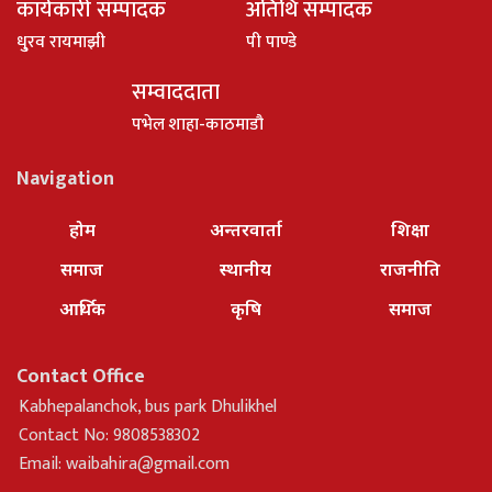
कार्यकारी सम्पादक
अतिथि सम्पादक
धु्रव रायमाझी
पी पाण्डे
सम्वाददाता
पभेल शाहा-काठमाडौ
Navigation
होम
अन्तरवार्ता
शिक्षा
समाज
स्थानीय
राजनीति
आर्थिक
कृषि
समाज
Contact Office
Kabhepalanchok, bus park Dhulikhel
Contact No: 9808538302
Email:
waibahira@gmail.com