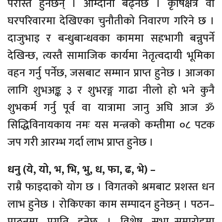
परास्त हुनेछन् । आम्दानी बढ्नेछ । कृषिक्षेत्र वा
घरपरिवारमा देखिएका चुनौतीको निवारण गरिने छ ।
दाजुभाइ र बन्धुबान्धवका काममा सहभागी बन्नुपर्ने
देखिन्छ, त्यस्तै सामाजिक कार्यमा नेतृत्वदायी भूमिका
वहन गर्नु पर्नेछ, जसबाट सम्मान प्राप्त हुनेछ । आजका
लागि शुभअङ्क ३ र शुभरङ्ग गाढा नीलो हो भने कुनै
शुभकर्म गर्नु पूर्व वा यात्रामा जानु अघि आज ॐ
सिद्धिविनायकाय नमः यस मन्त्रको कम्तीमा ०८ पटक
जप गरी आरम्भ गर्दा लाभ प्राप्त हुनेछ ।
धनु (ये, यो, भ, भि, भु, ध, फा, ढ, भे) –
राम्रै फाइदाको योग छ । विगतको श्रमबाट प्रशस्त धन
लाभ हुनेछ । रोकिएका काम सम्पादन हुनेछन् । पठन–
पाठनमा प्रगति हुनेछ । विशेष सभा–समारोहमा