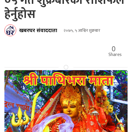
०५ गते शुक्रबारको राशिफल
हेर्नुहोस
खबरघर संवाददाता
२०७५, ५ आश्विन शुक्रबार
0
Shares