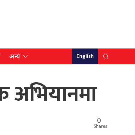
English
ि
अन्य
ामूलक अभियानमा
0
Shares