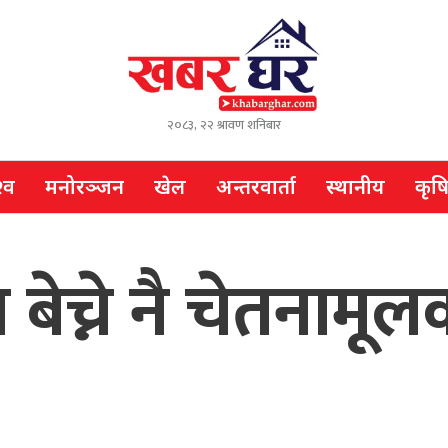
२०८३, २२ श्रावण शनिबार
्व
मनोरञ्जन
खेल
अन्तरवार्ता
स्थानीय
कृष
ैला बेच्ने नै चेतन