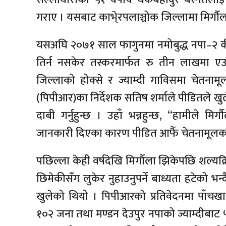
गराए । यसबाट काभे्रपलाञ्चोक जिल्लामा मिर्गौ
यसअघि २०७१ साल फागुनमा नमोबुद्ध नपा–२ की 
तिर्न नसकेर तस्करमार्फत रु तीन लाखमा एउटा
जिल्लाको होक्से र ज्याम्दी गाविसमा चेतनाम
(पिपीआर)का निर्देशक सतिष शर्माले पीडितले खुले
दाबी गर्नुहुन्छ । उहाँ भन्नहुन्छ, “हामीले मिर
जानकारी दिएका कारण पीडित आफैँ चेतनामूलक 
पछिल्ला केही वर्षदेखि मिर्गाैला झिकेपछि शल्यक्
छिमेकीसँग लुकेर नुहाउनुपर्ने बाध्यता हटेको भन
खुलेको थियो । पिपीआरको प्रतिवेदनमा पाँचख
१०२ जना तथा मण्डन देउपुर नपाको ज्याम्दीबाट 