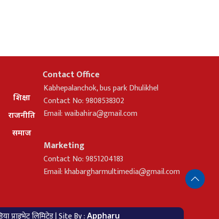
Contact Office
Kabhepalanchok, bus park Dhulikhel
शिक्षा
Contact No: 9808538302
Email:
waibahira@gmail.com
राजनीति
समाज
Marketing
Contact No: 9851204183
Email:
khabargharmultimedia@gmail.com
ा प्राइभेट लिमिटेड | Site By :
Appharu