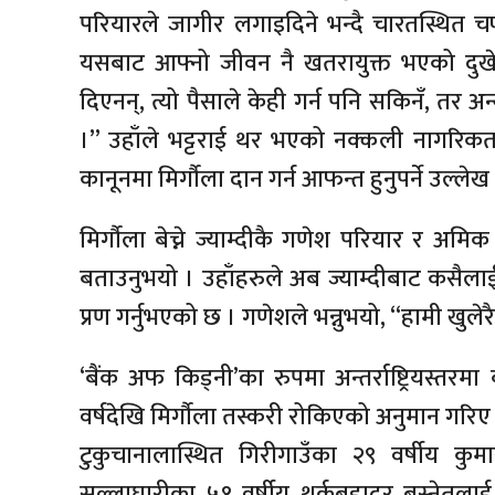
परियारले जागीर लगाइदिने भन्दै चारतस्थित चण्ड
यसबाट आफ्नो जीवन नै खतरायुक्त भएको दुखेसो ग
दिएनन्, त्यो पैसाले केही गर्न पनि सकिनँ, तर अन
।” उहाँले भट्टराई थर भएको नक्कली नागरिकत
कानूनमा मिर्गौला दान गर्न आफन्त हुनुपर्ने उल्लेख
मिर्गौला बेच्ने ज्याम्दीकै गणेश परियार र अम
बताउनुभयो । उहाँहरुले अब ज्याम्दीबाट कसैलाई प
प्रण गर्नुभएको छ । गणेशले भन्नुभयो, “हामी खुलेरै
‘बैंक अफ किड्नी’का रुपमा अन्तर्राष्ट्रियस्त
वर्षदेखि मिर्गौला तस्करी रोकिएको अनुमान गर
टुकुचानालास्थित गिरीगाउँका २९ वर्षीय कुम
सल्लाघारीका ५१ वर्षीय थर्कबहादुर बस्नेतलाई मा