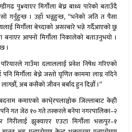
ीगढ पु¥याएर मिर्गौला बेच्न बाध्य पारेको बताउँदै
र्नुहुन्छ । उहाँ भन्नुहुन्छ, “भनेको जति त पैसा
्यलाई मिर्गौला बेच्दाको असरबारे भन्ने गर्दैआएको छु
ा बनाएर आफ्नो मिर्गाैला निकालेको बताउनुभयो ।
 छ ।
िक परियारले गाउँमा दलाललाई प्रवेश निषेध गरिएको
नि मिर्गौला बेच्ने जस्तो घृणित काममा लाग्न नदिने
 लाग्छौँ, अब कसैको जीवन बर्बाद हुन दिन्नौँ ।”
रमा बदनाम कमाएको काभे्रपलाञ्चोक जिल्लाबाट केही
िए पनि गत जेठ १० गते तस्करले बनेपा नगरपालिका–२
ार गिरीलाई झुक्याएर एउटा मिर्गौला भक्तपुर–१
नव अङ्ग प्रत्यारोपण केन्द्र भक्तपुरमा प्रत्यारोपण