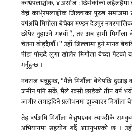
काभ्रेपलाञ्चोक, ४ असोज : छिमेकीको लहैलहैमा द
बेच्ने काभे्रपलाञ्चोक जिल्लाका पुरुष समाजम
वर्षअघि मिर्गौला बेचेका मण्डन देउपुर नगरपालि
छोपेर नुहाउने ग¥याँै, तर अब हामी मिर्गौला 
चेतना बाँड्दैछौँ ।” उहाँ जिल्लामा हुने मानव ब
पीडा पोख्दै लुगा खोलेर मिर्गौला बेच्दा पेटको
गर्नुहुन्छ ।
नवराज भन्नुहुन्छ, “मैले मिर्गौला बेचेपछि दुखाइ
जमीन पनि सकेँ, मैले रक्सी छाडेको तीन वर्ष 
जागीर लगाइदिने प्रलोभनमा झुक्याएर मिर्गाैला बेच्न
तेह्र वर्षअघि मिर्गौला बेच्नुभएका ज्याम्दीकै राम
अभियानमा सहयोग गर्दै आउनुभएको छ । उहा