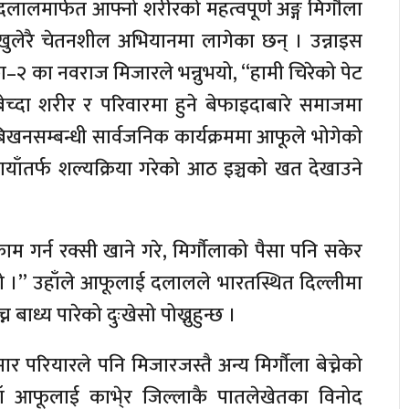
लालमार्फत आफ्नो शरीरको महत्वपूर्ण अङ्ग मिर्गौला
ा खुलेरै चेतनशील अभियानमा लागेका छन् । उन्नाइस
का–२ का नवराज मिजारले भन्नुभयो, “हामी चिरेको पेट
बेच्दा शरीर र परिवारमा हुने बेफाइदाबारे समाजमा
ेचबिखनसम्बन्धी सार्वजनिक कार्यक्रममा आफूले भोगेको
 बायाँतर्फ शल्यक्रिया गरेको आठ इञ्चको खत देखाउने
 काम गर्न रक्सी खाने गरे, मिर्गौलाको पैसा पनि सकेर
भयो ।” उहाँले आफूलाई दलालले भारतस्थित दिल्लीमा
 बाध्य पारेको दुःखेसो पोख्नुहुन्छ ।
कुमार परियारले पनि मिजारजस्तै अन्य मिर्गौला बेच्नेको
ँ आफूलाई काभे्र जिल्लाकै पातलेखेतका विनोद