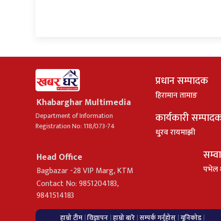
प्रधान सम्पादक
हिरामान तामाङ
Khabarghar Multimedia
कार्यकारी सम्पाद
Department of Information
Registration No: 118/073-74
धु्रव रायमाझी
सम्व
Head Office
पभेल 
Bagbazar -28 VIP Marg, KTM
Contact No: 9851204183,
9841514183
हाम्रो टीम
विज्ञापन
हाम्रो बारे
सम्पर्क गर्नुहोस्
यूनिकोड