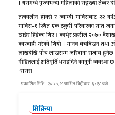
। यसमध्ये पुरुषभन्दा महिलाको सङ्ख्या तेब्बर दे
तत्कालीन होक्से र ज्याम्दी गाविसबाट २२ वर्ष
गाविस–१ स्थित एक ठकुरी परिवारका सात जनाले
छाडेर हिँडेका थिए । काभे्र प्रहरीले २०७० वैश
कारवाही गरेको थियो । मानव बेचबिखन तथा ओस
लाखदेखि पाँच लाखसम्म जरिवाना सजाय हुनेछ
पीडितलाई क्षतिपूर्ति भराइदिने कानूनी व्यवस्था छ
-रासस
प्रकाशित मिति : २०७५, ४ आश्विन बिहीबार ६ : १८ बजे
प्रतिक्रिया