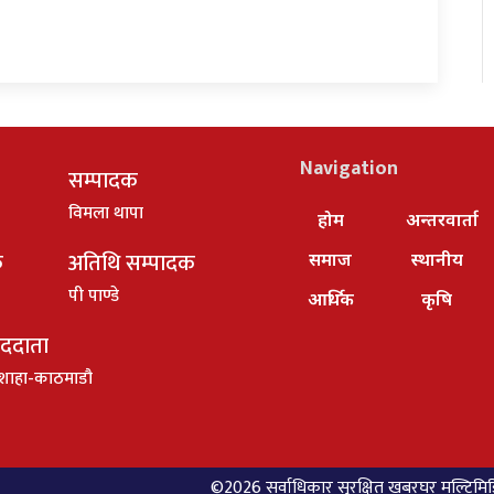
Navigation
सम्पादक
विमला थापा
होम
अन्तरवार्ता
क
अतिथि सम्पादक
समाज
स्थानीय
पी पाण्डे
आर्थिक
कृषि
ाददाता
शाहा-काठमाडौ
©2026 सर्वाधिकार सुरक्षित खबरघर मल्टिमिडिय