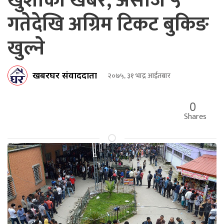
खुशीको खबर, असोज ५
गतेदेखि अग्रिम टिकट बुकिङ
खुल्ने
खबरघर संवाददाता
२०७५, ३१ भाद्र आईतबार
0
Shares