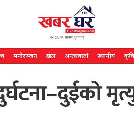
२०८३, २१ श्रावण शुक्रबार
्व
मनोरञ्जन
खेल
अन्तरवार्ता
स्थानीय
कृष
र्घटना–दुईको मृत्