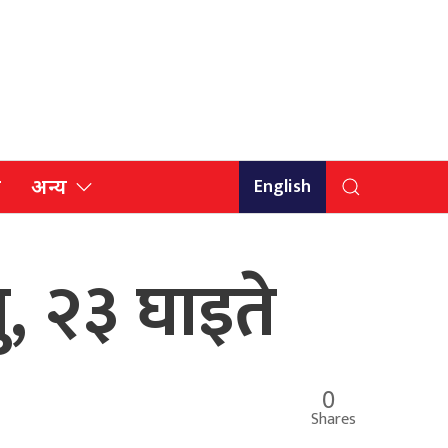
English
ि
अन्य
यु, २३ घाइते
0
Shares