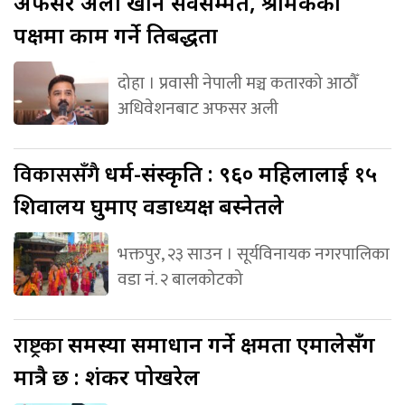
अफसर अली खान सर्वसम्मत, श्रमिकका
पक्षमा काम गर्ने प्रतिबद्धता
दोहा । प्रवासी नेपाली मञ्च कतारको आठौँ
अधिवेशनबाट अफसर अली
विकाससँगै
धर्म-संस्कृति : ९६० महिलालाई १५
शिवालय घुमाए वडाध्यक्ष बस्नेतले
भक्तपुर, २३ साउन । सूर्यविनायक नगरपालिका
वडा नं. २ बालकोटको
राष्ट्रका
समस्या समाधान गर्ने क्षमता एमालेसँग
मात्रै छ : शंकर पोखरेल