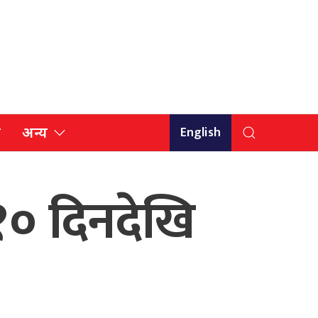
English
ि
अन्य
 १० दिनदेखि