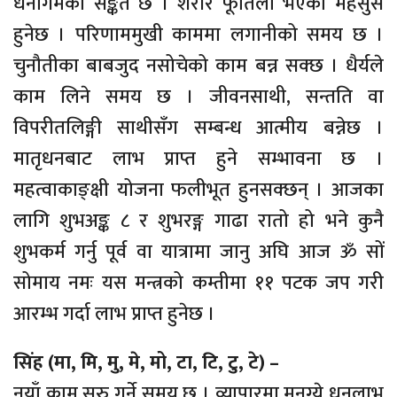
धनागमको सङ्केत छ । शरीर फूर्तिलो भएको महसुस
हुनेछ । परिणाममुखी काममा लगानीको समय छ ।
चुनौतीका बाबजुद नसोचेको काम बन्न सक्छ । धैर्यले
काम लिने समय छ । जीवनसाथी, सन्तति वा
विपरीतलिङ्गी साथीसँग सम्बन्ध आत्मीय बन्नेछ ।
मातृधनबाट लाभ प्राप्त हुने सम्भावना छ ।
महत्वाकाङ्क्षी योजना फलीभूत हुनसक्छन् । आजका
लागि शुभअङ्क ८ र शुभरङ्ग गाढा रातो हो भने कुनै
शुभकर्म गर्नु पूर्व वा यात्रामा जानु अघि आज ॐ सों
सोमाय नमः यस मन्त्रको कम्तीमा ११ पटक जप गरी
आरम्भ गर्दा लाभ प्राप्त हुनेछ ।
सिंह (मा, मि, मु, मे, मो, टा, टि, टु, टे) –
नयाँ काम सुरु गर्ने समय छ । व्यापारमा मनग्ये धनलाभ