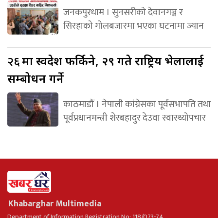
जनकपुरधाम । सुनसरीको देवानगञ्ज र
सिरहाको गोलबजारमा भएका घटनामा ज्यान
२६
मा स्वदेश फर्किने, २९ गते राष्ट्रिय भेलालाई
सम्बोधन गर्ने
काठमाडौं । नेपाली कांग्रेसका पूर्वसभापति तथा
पूर्वप्रधानमन्त्री शेरबहादुर देउवा स्वास्थ्योपचार
Khabarghar Multimedia
Department of Information Registration No: 118/073-74