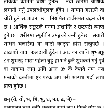
ताकेका काममा बाधा हुनेछ । नयाँ ठाउँमा आर्थिक
लगानी गर्नु उपलब्धीमूलक हुँदैन । सामान हराउने वा
चोरी हुने सम्भावना छ । नियमित खर्चसमेत बढ्ने योग
छ । आर्थिक सङ्कटले मनमा अशान्ति र छटपटी व्याप्त
हुने छ । शरीरमा स्फूर्ति र उमङ्गको कमी हुनेछ । सवारी
साधन चलाउँदा वा बाटो काट्दा होस राख्नुपर्छ ।
टाढाको यात्रा फलदायी हुँदैन । आजका लागि शुभअङ्क
८ र शुभरङ्ग गाढा पहेंलो बुट्टे हो भने कुनै शुभकर्म गर्नु पूर्व
वा यात्रामा जानु अघि आज ॐ कें केतवे नमः यस
मन्त्रको कम्तीमा १९ पटक जप गरी आरम्भ गर्दा लाभ
प्राप्त हुनेछ ।
धनु (ये, यो, भ, भि, भु, ध, फा, ढ, भे) –
पशुपालन तथा कृषि क्षेत्रबाट राम्रो लाभ मिल्ने योग छ ।