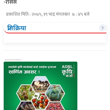
-रासस
प्रकाशित मिति : २०७५, १९ भाद्र मंगलबार ७ : ४५ बजे
प्रतिक्रिया