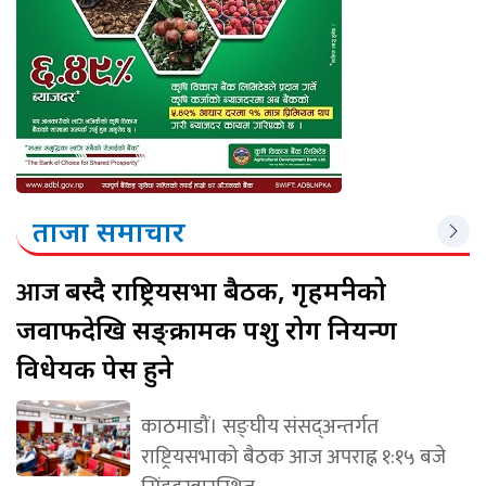
ताजा समाचार
आज
बस्दै राष्ट्रियसभा बैठक, गृहमन्त्रीको
जवाफदेखि सङ्क्रामक पशु रोग नियन्त्रण
विधेयक पेस हुने
काठमाडौं। सङ्घीय संसद्अन्तर्गत
राष्ट्रियसभाको बैठक आज अपराह्न १:१५ बजे