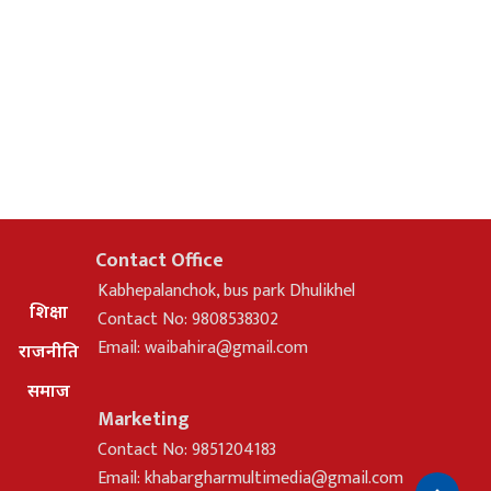
Contact Office
Kabhepalanchok, bus park Dhulikhel
शिक्षा
Contact No: 9808538302
Email:
waibahira@gmail.com
राजनीति
समाज
Marketing
Contact No: 9851204183
Email:
khabargharmultimedia@gmail.com