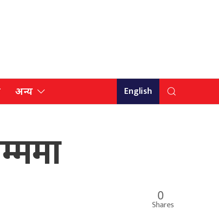
English
ि
अन्य
म्ममा
0
Shares