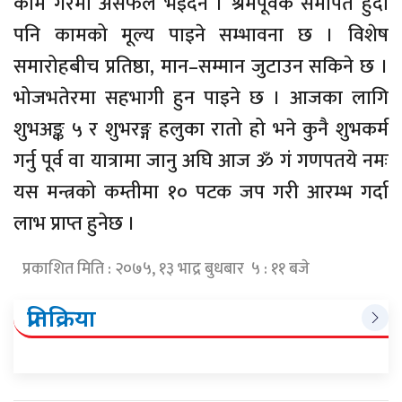
काम गरेमा असफल भइँदैन । श्रमपूर्वक समर्पित हुँदा
पनि कामको मूल्य पाइने सम्भावना छ । विशेष
समारोहबीच प्रतिष्ठा, मान–सम्मान जुटाउन सकिने छ ।
भोजभतेरमा सहभागी हुन पाइने छ । आजका लागि
शुभअङ्क ५ र शुभरङ्ग हलुका रातो हो भने कुनै शुभकर्म
गर्नु पूर्व वा यात्रामा जानु अघि आज ॐ गं गणपतये नमः
यस मन्त्रको कम्तीमा १० पटक जप गरी आरम्भ गर्दा
लाभ प्राप्त हुनेछ ।
प्रकाशित मिति : २०७५, १३ भाद्र बुधबार ५ : ११ बजे
प्रतिक्रिया