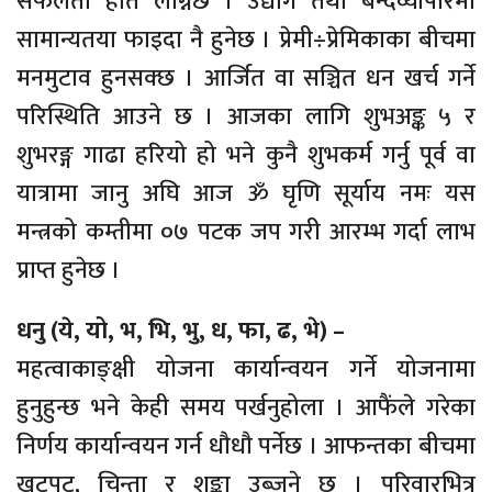
सफलता हात लाग्नेछ । उद्योग तथा बन्दव्यापारमा
सामान्यतया फाइदा नै हुनेछ । प्रेमी÷प्रेमिकाका बीचमा
मनमुटाव हुनसक्छ । आर्जित वा सञ्चित धन खर्च गर्ने
परिस्थिति आउने छ । आजका लागि शुभअङ्क ५ र
शुभरङ्ग गाढा हरियो हो भने कुनै शुभकर्म गर्नु पूर्व वा
यात्रामा जानु अघि आज ॐ घृणि सूर्याय नमः यस
मन्त्रको कम्तीमा ०७ पटक जप गरी आरम्भ गर्दा लाभ
प्राप्त हुनेछ ।
धनु (ये, यो, भ, भि, भु, ध, फा, ढ, भे) –
महत्वाकाङ्क्षी योजना कार्यान्वयन गर्ने योजनामा
हुनुहुन्छ भने केही समय पर्खनुहोला । आफैंले गरेका
निर्णय कार्यान्वयन गर्न धौधौ पर्नेछ । आफन्तका बीचमा
खटपट, चिन्ता र शङ्का उब्जने छ । परिवारभित्र