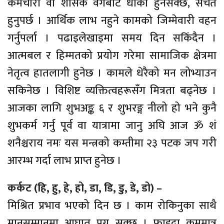
कर्मचारी वा शासक वर्गबाट धोका हुनसक्छ, सचेत
हुनुपर्छ । आर्थिक लाभ नहुने कामको जिम्मेवारी वहन
गर्नुपर्ला । पढाइलेखाइमा समय दिन सकिंदैन ।
आत्मबल र हिम्मतको प्रयोग गरेमा सामाजिक क्षेत्रमा
नेतृत्व हातलागी हुनेछ । कामले धेरैको मन लोभ्याउन
सकिनेछ । विशिष्ट व्यक्तित्वहरूसँग मित्रता बढ्नेछ ।
आजका लागि शुभअङ्क ६ र शुभरङ्ग नीलो हो भने कुनै
शुभकर्म गर्नु पूर्व वा यात्रामा जानु अघि आज ॐ शं
शनैश्चराय नमः यस मन्त्रको कम्तीमा २३ पटक जप गरी
आरम्भ गर्दा लाभ प्राप्त हुनेछ ।
कर्कट (हि, हु, हे, हो, डा, डि, डु, डे, डो) –
मिश्रित प्रभाव भएको दिन छ । काम रोकिनुका साथै
मानसम्मानमा आघात पुग्न सक्छ । फाइदा कममात्र