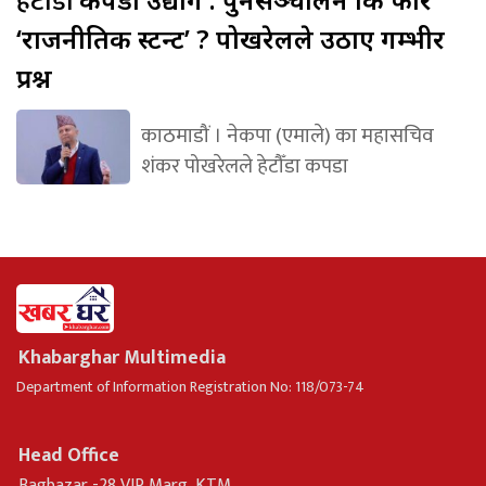
हेटौँडा
‘राजनीतिक स्टन्ट’ ? पोखरेलले उठाए गम्भीर
प्रश्न
काठमाडौं । नेकपा (एमाले) का महासचिव
शंकर पोखरेलले हेटौँडा कपडा
Khabarghar Multimedia
Department of Information Registration No: 118/073-74
Head Office
Bagbazar -28 VIP Marg, KTM