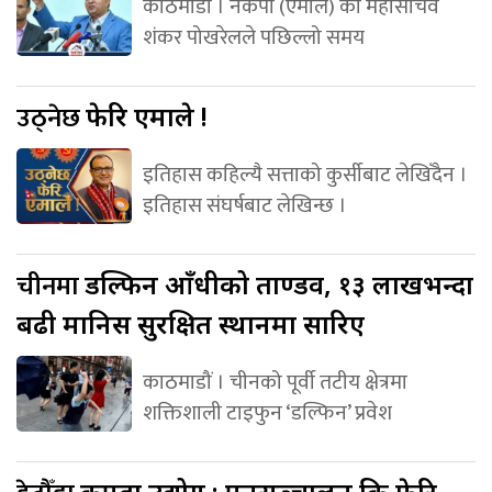
काठमाडौं । नेकपा (एमाले) का महासचिव
शंकर पोखरेलले पछिल्लो समय
उठ्नेछ
फेरि एमाले !
इतिहास कहिल्यै सत्ताको कुर्सीबाट लेखिँदैन ।
इतिहास संघर्षबाट लेखिन्छ ।
चीनमा
डल्फिन आँधीको ताण्डव, १३ लाखभन्दा
बढी मानिस सुरक्षित स्थानमा सारिए
काठमाडौं । चीनको पूर्वी तटीय क्षेत्रमा
शक्तिशाली टाइफुन ‘डल्फिन’ प्रवेश
कपडा उद्योग : पुनसञ्चालन कि फेरि