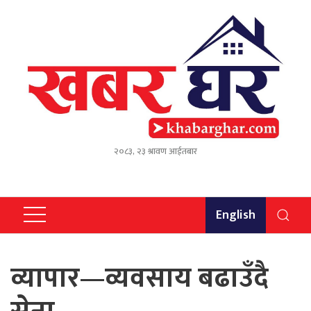
२०८३, २३ श्रावण आईतबार
English
व्यापार—व्यवसाय बढाउँदै