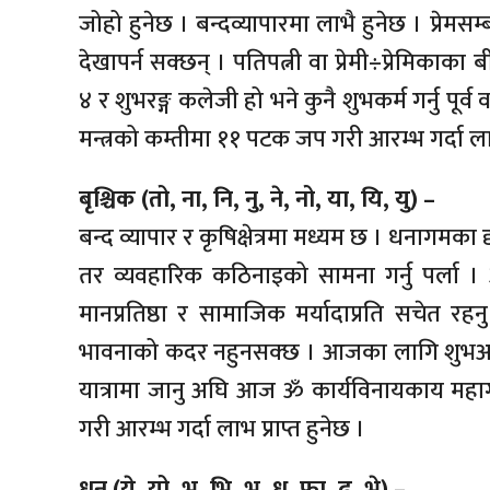
जोहो हुनेछ । बन्दव्यापारमा लाभै हुनेछ । प्रेम
देखापर्न सक्छन् । पतिपत्नी वा प्रेमी÷प्रेमिक
४ र शुभरङ्ग कलेजी हो भने कुनै शुभकर्म गर्नु पूर
मन्त्रको कम्तीमा ११ पटक जप गरी आरम्भ गर्दा लाभ 
बृश्चिक (तो, ना, नि, नु, ने, नो, या, यि, यु) –
बन्द व्यापार र कृषिक्षेत्रमा मध्यम छ । धनागमक
तर व्यवहारिक कठिनाइको सामना गर्नु पर्ल
मानप्रतिष्ठा र सामाजिक मर्यादाप्रति सचेत रह
भावनाको कदर नहुनसक्छ । आजका लागि शुभअङ्क ३ र 
यात्रामा जानु अघि आज ॐ कार्यविनायकाय महा
गरी आरम्भ गर्दा लाभ प्राप्त हुनेछ ।
धनु (ये, यो, भ, भि, भु, ध, फा, ढ, भे) –