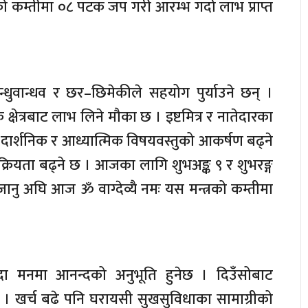
ो कम्तीमा ०८ पटक जप गरी आरम्भ गर्दा लाभ प्राप्त
ुवान्धव र छर–छिमेकीले सहयोग पुर्याउने छन् ।
क्षेत्रबाट लाभ लिने मौका छ । इष्टमित्र र नातेदारका
दार्शनिक र आध्यात्मिक विषयवस्तुको आकर्षण बढ्ने
 सक्रियता बढ्ने छ । आजका लागि शुभअङ्क ९ र शुभरङ्ग
मा जानु अघि आज ॐ वाग्देव्यै नमः यस मन्त्रको कम्तीमा
्दा मनमा आनन्दको अनुभूति हुनेछ । दिउँसोबाट
। खर्च बढे पनि घरायसी सुखसुविधाका सामाग्रीको