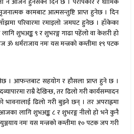
लता नै आर्जन हुनसक्ने दिन छ । परोपकार र धार्मिक
 सृजनात्मक कामबाट आत्मसन्तुष्टि प्राप्त हुनेछ । दिन
। साँझमा परिवारमा रमाइलो जमघट हुनेछ । हाँकेका
ि शुभअङ्क ९ र शुभरङ्ग गाढा पहेंलो वा केशरी हो
अघि आज ॐ धर्मराजाय नमः यस मन्त्रको कम्तीमा १९ पटक
नेछ । आफन्तबाट सहयोग र हौसला प्राप्त हुने छ ।
दव्यापारमा राम्रै देखिन्छ, तर ढिलो गरी कार्यसम्पादन
ो भावनालाई ढिलो गरी बुझ्ने छन् । तर अपराह्नमा
 । आजका लागि शुभअङ्क ८ र शुभरङ्ग नीलो हो भने कुनै
मृत्युञ्जयाय नमः यस मन्त्रको कम्तीमा १० पटक जप गरी