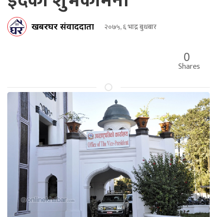
इदको शुभकामना
खबरघर संवाददाता
२०७५, ६ भाद्र बुधबार
0
Shares