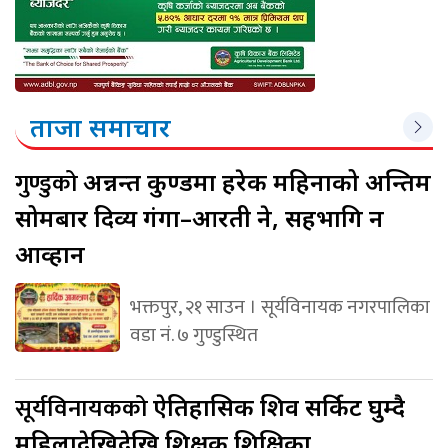
ताजा समाचार
गुण्डुको
अन्नन्त कुण्डमा हरेक महिनाको अन्तिम
सोमबार दिव्य गंगा–आरती हुने, सहभागि हुन
आव्हान
भक्तपुर, २१ साउन । सूर्यविनायक नगरपालिका
वडा नं. ७ गुण्डुस्थित
सूर्यविनायकको
ऐतिहासिक शिव सर्किट घुम्दै
महिलादेखिदेखि शिक्षक शिक्षिका