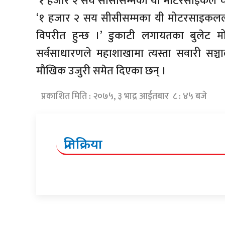
‘१ हजार २ सय सीसीसम्मका यी मोटरसाइकल चलाउन
‘१ हजार २ सय सीसीसम्मका यी मोटरसाइकलला
विपरीत हुन्छ ।’ डुकाटी लगायतका बुलेट म
सर्वसाधारणले महाशाखामा त्यस्ता सवारी सञ्
मौखिक उजुरी समेत दिएका छन् ।
प्रकाशित मिति : २०७५, ३ भाद्र आईतबार ८ : ४५ बजे
प्रतिक्रिया