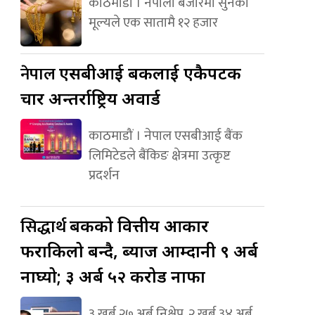
काठमाडौं । नेपाली बजारमा सुनको
मूल्यले एक सातामै १२ हजार
नेपाल
एसबीआई बैंकलाई एकैपटक
चार अन्तर्राष्ट्रिय अवार्ड
काठमाडौं । नेपाल एसबीआई बैंक
लिमिटेडले बैंकिङ क्षेत्रमा उत्कृष्ट
प्रदर्शन
सिद्धार्थ
बैंकको वित्तीय आकार
फराकिलो बन्दै, ब्याज आम्दानी ९ अर्ब
नाघ्यो; ३ अर्ब ५२ करोड नाफा
३ खर्ब २७ अर्ब निक्षेप, २ खर्ब ३४ अर्ब