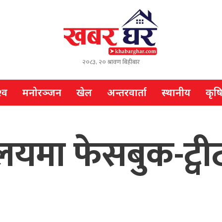
२०८३, २० श्रावण बिहीबार
्व
मनोरञ्जन
खेल
अन्तरवार्ता
स्थानीय
कृष
लयमा फेसबुक-ट्वीट