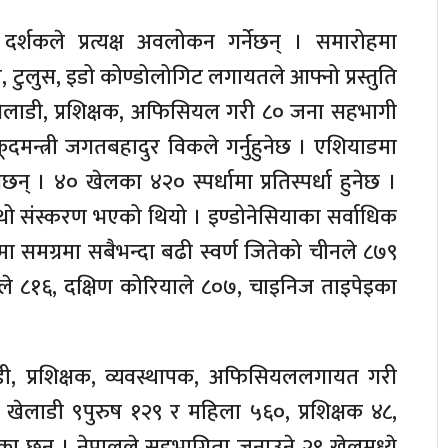
्शकले प्रत्यक्ष अवलोकन गर्नेछन् । समारोहमा
, टुलुस, इडो कोण्डोलोगिट लगायतले आफ्नो प्रस्तुति
खेलाडी, प्रशिक्षक, अफिसियल गरी ८० जना सहभागी
कूदमन्त्री जगतबहादुर विकले गर्नुहुनेछ । एशियाडमा
 । ४० खेलका ४२० स्पर्धामा प्रतिस्पर्धा हुनेछ ।
थो संस्करण भएको थियो । इण्डोनेसियाका सर्वाधिक
दमा समग्रमा सबैभन्दा बढी स्वर्ण जितेको चीनले ८७९
डले ८१६, दक्षिण कोरियाले ८०७, चाइनिज ताइपेइका
डी, प्रशिक्षक, व्यवस्थापक, अफिसियललगायत गरी
खेलाडी ९पुरुष १२९ र महिला ५६०, प्रशिक्षक ४८,
का छन् । नेपालले सहभागिता जनाउने २९ खेलमध्ये