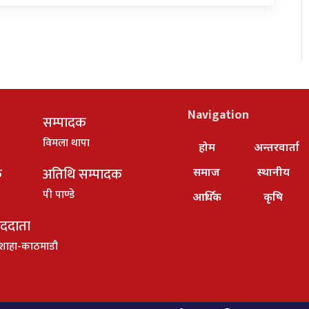
Navigation
सम्पादक
विमला थापा
होम
अन्तरवार्ता
क
अतिथि सम्पादक
समाज
स्थानीय
पी पाण्डे
आर्थिक
कृषि
ाददाता
शाहा-काठमाडौ