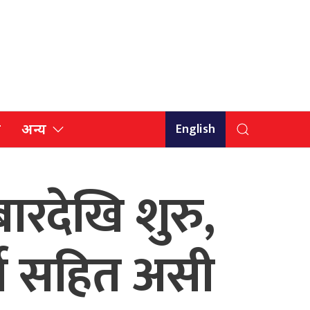
English
ि
अन्य
रदेखि शुरु,
्मा सहित असी