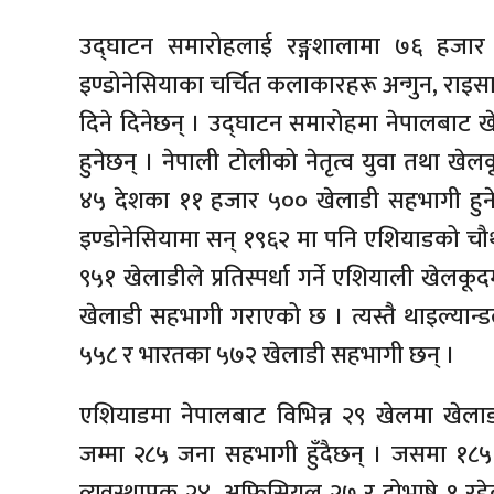
उद्घाटन समारोहलाई रङ्गशालामा ७६ हजार दर
इण्डोनेसियाका चर्चित कलाकारहरू अन्गुन, राइसा
दिने दिनेछन् । उद्घाटन समारोहमा नेपालबाट 
हुनेछन् । नेपाली टोलीको नेतृत्व युवा तथा खेल
४५ देशका ११ हजार ५०० खेलाडी सहभागी हुनेछन्
इण्डोनेसियामा सन् १९६२ मा पनि एशियाडको चौ
९५१ खेलाडीले प्रतिस्पर्धा गर्ने एशियाली खेलकू
खेलाडी सहभागी गराएको छ । त्यस्तै थाइल्यान्
५५८ र भारतका ५७२ खेलाडी सहभागी छन् ।
एशियाडमा नेपालबाट विभिन्न २९ खेलमा खेला
जम्मा २८५ जना सहभागी हुँदैछन् । जसमा १८५ 
व्यवस्थापक २४, अफिसियल २७ र दोभाषे १ रहे