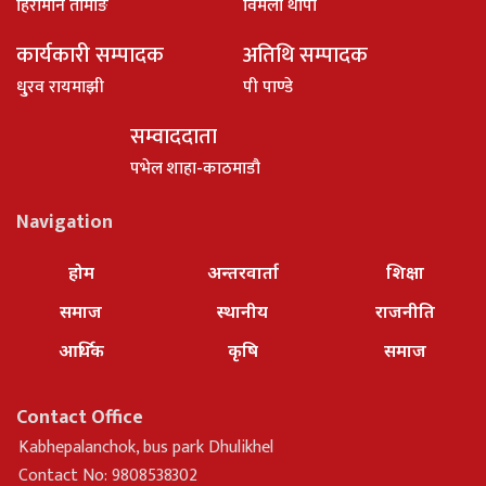
हिरामान तामाङ
विमला थापा
कार्यकारी सम्पादक
अतिथि सम्पादक
धु्रव रायमाझी
पी पाण्डे
सम्वाददाता
पभेल शाहा-काठमाडौ
Navigation
होम
अन्तरवार्ता
शिक्षा
समाज
स्थानीय
राजनीति
आर्थिक
कृषि
समाज
Contact Office
Kabhepalanchok, bus park Dhulikhel
Contact No: 9808538302