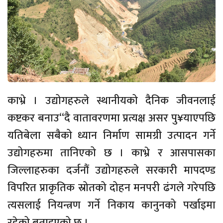
काभ्रे । उद्योगहरुले स्थानीयको दैनिक जीवनलाई
कष्टकर बनाउ“दै वातावरणमा प्रत्यक्ष असर पु¥याएपछि
यतिबेला सबैको ध्यान निर्माण सामग्री उत्पादन गर्ने
उद्योगहरुमा तानिएको छ । काभ्रे र आसपासका
जिल्लाहरुका दर्जनौं उद्योगहरुले सरकारी मापदण्ड
विपरित प्राकृतिक स्रोतको दोहन मनपरी ढंगले गरेपछि
त्यसलाई नियन्त्रण गर्ने निकाय कानुनको पर्खाइमा
रहेको बताइएको छ ।