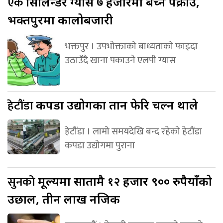
एक
सिलिन्डर ग्यास ७ हजारमा बेच्ने पक्राउ,
भक्तपुरमा कालोबजारी
भक्तपुर । उपभोक्ताको बाध्यताको फाइदा
उठाउँदै खाना पकाउने एलपी ग्यास
हेटौंडा
कपडा उद्योगका तान फेरि चल्न थाले
हेटौंडा । लामो समयदेखि बन्द रहेको हेटौंडा
कपडा उद्योगमा पुराना
सुनको
मूल्यमा सातामै १२ हजार ९०० रुपैयाँको
उछाल, तीन लाख नजिक