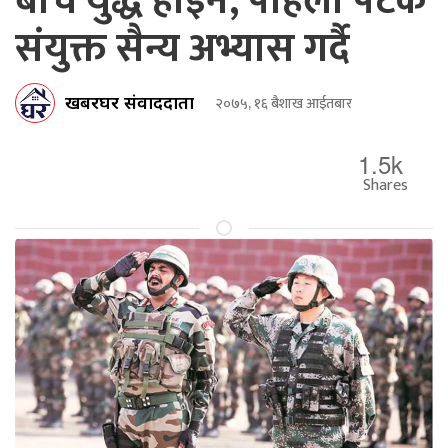
बीच युद्ध हाेइन, पहिलो पटक
संयुक्त सैन्य अभ्यास गर्दै
खबरघर संवाददाता
२०७५, १६ बैशाख आईतबार
1.5k
Shares