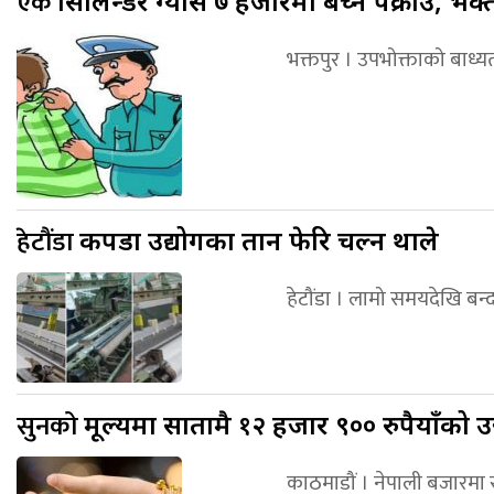
एक
सिलिन्डर ग्यास ७ हजारमा बेच्ने पक्राउ, भ
भक्तपुर । उपभोक्ताको बाध्
हेटौंडा
कपडा उद्योगका तान फेरि चल्न थाले
हेटौंडा । लामो समयदेखि बन्द
सुनको
मूल्यमा सातामै १२ हजार ९०० रुपैयाँक
काठमाडौं । नेपाली बजारमा 