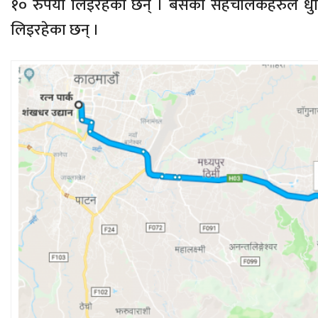
१० रुपैयाँ लिइरहेका छन् । बसका सहचालकहरुले धुल
लिइरहेका छन् ।