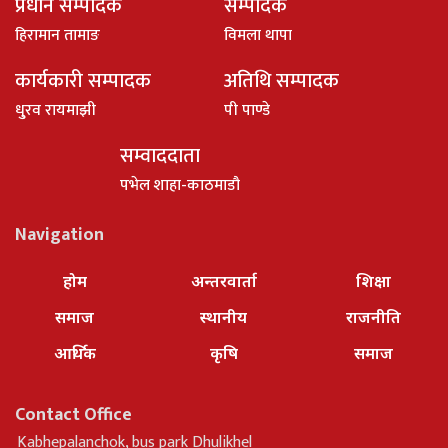
प्रधान सम्पादक
सम्पादक
हिरामान तामाङ
विमला थापा
कार्यकारी सम्पादक
अतिथि सम्पादक
धु्रव रायमाझी
पी पाण्डे
सम्वाददाता
पभेल शाहा-काठमाडौ
Navigation
होम
अन्तरवार्ता
शिक्षा
समाज
स्थानीय
राजनीति
आर्थिक
कृषि
समाज
Contact Office
Kabhepalanchok, bus park Dhulikhel