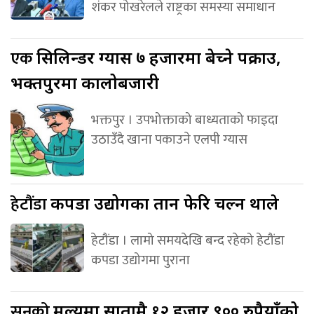
शंकर पोखरेलले राष्ट्रका समस्या समाधान
एक
सिलिन्डर ग्यास ७ हजारमा बेच्ने पक्राउ,
भक्तपुरमा कालोबजारी
भक्तपुर । उपभोक्ताको बाध्यताको फाइदा
उठाउँदै खाना पकाउने एलपी ग्यास
हेटौंडा
कपडा उद्योगका तान फेरि चल्न थाले
हेटौंडा । लामो समयदेखि बन्द रहेको हेटौंडा
कपडा उद्योगमा पुराना
सुनको
मूल्यमा सातामै १२ हजार ९०० रुपैयाँको