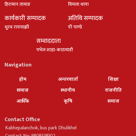
हिरामान तामाङ
विमला थापा
कार्यकारी सम्पादक
अतिथि सम्पादक
धु्रव रायमाझी
पी पाण्डे
सम्वाददाता
पभेल शाहा-काठमाडौ
Navigation
होम
अन्तरवार्ता
शिक्षा
समाज
स्थानीय
राजनीति
आर्थिक
कृषि
समाज
Contact Office
Kabhepalanchok, bus park Dhulikhel
Contact No: 9808538302