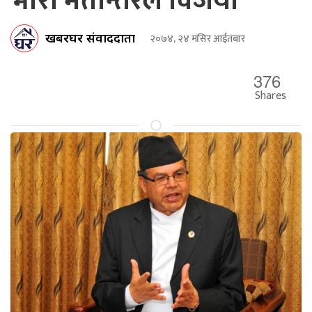
भारी मतान्तरल विजयी
खबरघर संवाददाता
२०७४, २४ मंसिर आईतबार
376
Shares