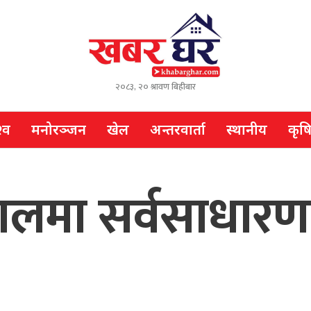
२०८३, २० श्रावण बिहीबार
्व
मनोरञ्जन
खेल
अन्तरवार्ता
स्थानीय
कृष
तालमा सर्वसाधार