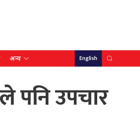
English
ि
अन्य
णले पनि उपचार