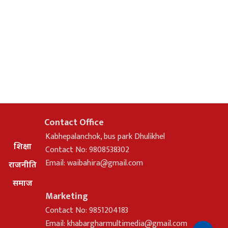
Contact Office
Kabhepalanchok, bus park Dhulikhel
शिक्षा
Contact No: 9808538302
Email:
waibahira@gmail.com
राजनीति
समाज
Marketing
Contact No: 9851204183
Email:
khabargharmultimedia@gmail.com