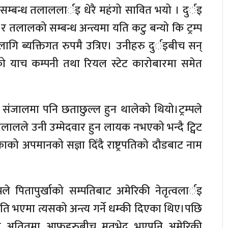
ल सम्बन्ध तलाललार्इ धेरै महंगो सावित भयो । दुर्इ
र तलालको सम्बन्ध अन्त्यमा यति कटु बन्यो कि ट्रम्प
ि ब्यक्तिगत रुपमै उत्रिए। उनीहरु दुर्इबीच सन्
्पको याच कम्पनी तथा रियल स्टेट कारोबारमा समेत
संजालमा पनि छताछुल्ल हुन थालेको थियो।ट्रम्पले
 तलालले उनी उम्मेदवार हुन लायक नभएको भन्दै ट्विट
िकाको अपमानको सज्ञा दिँदै राष्ट्रपतिको दौडबाट नाम
पले पितापुर्खाको सम्पतिबाट अमेरिकी नेतृत्वलार्इ
रपति भएमा त्यसको अन्त्य गर्ने धम्की दिएका थिए।पछि
तलालले अतितमा आफूहरुबीच मतभेद भएपनि अमेरिकी