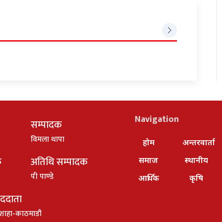
Navigation
सम्पादक
विमला थापा
होम
अन्तरवार्ता
क
अतिथि सम्पादक
समाज
स्थानीय
पी पाण्डे
आर्थिक
कृषि
ाददाता
शाहा-काठमाडौ