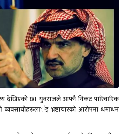
्य देखिएको छ। युवराजले आफ्नै निकट पारिवारिक
ी ब्यवसायीहरुलार्इ भ्रष्टाचारको आरोपमा धमाधम