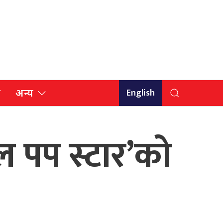
English
ि
अन्य
ल पप स्टार’को