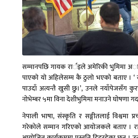
सम्मानपछि गायक रार्इले अमेरिकी भुमिमा अा
पाएकाे याे अहिलेसम्म कै ठुलाे भएकाे बताए । 
पाउदाँ अत्यन्तै खुसी छुु।’, उनले नयाँपेजसँग कु
नोभेम्बर ५मा विना देशीभुमिमा मनाउने घोषणा गर्द
नेपाली भाषा, संस्कृति र सङ्गीतलाई विश्वमा प्
गरेकोले सम्मान गरिएको आयोजकले बताए । राज
आयोजित कार्यक्रममा प्रस्तुति दिइरहेका छन् । 