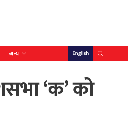
English
ि
अन्य
्रदेशसभा ‘क’ को