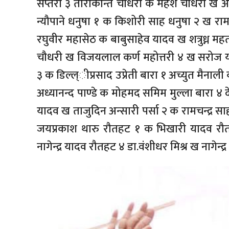
सप्तरी ३ ताराकान्त चौधरी क महेश चौधरी ख अब
न्यौपाने धनुषा १ क किशोरी साह धनुषा २ ख रामचन
रघुवीर महासेठ क बाबुसाहेव यादव ख शत्रुध्न मह
चौधरी ख विजयलाल कर्ण महोत्तरी ४ ख सरोज यादव
३ क डिल्ल्ीप्रसाद उप्रेती बारा १ अच्युत मैना
अध्यानन्द पाण्डे क मोहमद समिम मुल्ला बारा ४ द
यादव ख ताजुदिन अन्सारी पर्सा २ क रामचन्द्र साह 
जयप्रकाश थारु रौतहट १ क भिखारी यादव रौत
नागेन्द्र यादव रौतहट ४ डा.वंशीधर मिश्र ख नागेन्द्