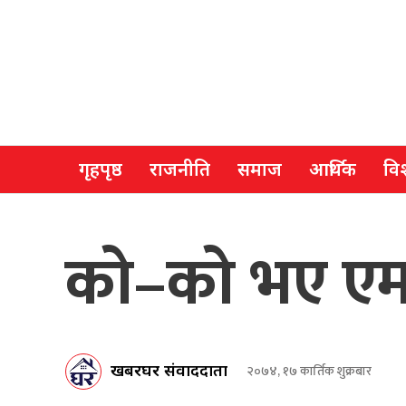
गृहपृष्ठ
राजनीति
समाज
आर्थिक
विश
को–को भए एमा
खबरघर संवाददाता
२०७४, १७ कार्तिक शुक्रबार