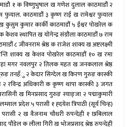
ाठमाडौ १ क विष्णुभुषाल ख गणेश दुलाल काठमाडौं २
म फुयाल. काठमाडौं ३ कृष्ण राई ख रामेश्वर फुयाल
ख कुसुम कुमार कार्की काठमाडौं ५ ईश्वर पोखरेल क
शव स्थापित ख योगेन्द्र संग्रौला काठमाडौं ७ राम
माडौं ८ जीवनराम श्रेष्ठ क राजेश शाक्य ख अष्टलक्ष्मी
्रान्ति शाक्य ख केशव पोखरेल काठमाडौं १० ख रमा
गाहा मगर नवलपुर २ तिलक महत ख जनकलाल श्रेष्ठ
र गुरुङ तनहँु २ केदार सिग्देल ख किरण गुरुङ कास्की
२ रविन्द्र अधिकारी क कृष्ण थापा कास्की ३ जगत
रासिनी ख मिनप्रसाद गुरुङ स्याङ्जा २ पद्माकुमारी
साल प्रदेश ५ परासी १ ह्दयेश त्रिपाठी (सूर्य चिन्ह)
्ह) परासी २ ख वैजनाथ चौधरी रुपन्देही १ छबिलाल
प्रसाद पौडेल क लीला गिरी ख भोजप्रसाद श्रेष्ठ रुपन्देही