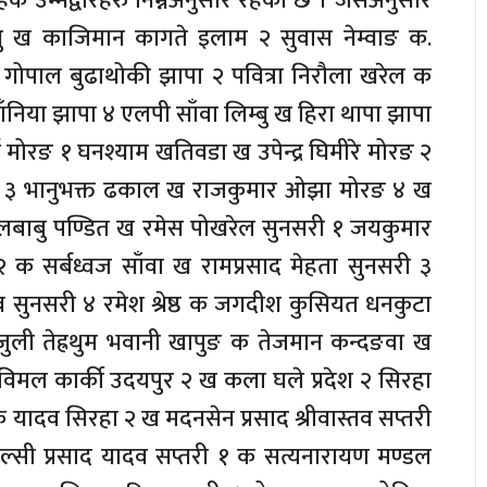
ाहक उम्मेद्वारहरु निम्नअनुसार रहेको छ । जसअनुसार
ु ख काजिमान कागते इलाम २ सुवास नेम्वाङ क.
ख गोपाल बुढाथोकी झापा २ पवित्रा निरौला खरेल क
ाँनिया झापा ४ एलपी साँवा लिम्बु ख हिरा थापा झापा
ई मोरङ १ घनश्याम खतिवडा ख उपेन्द्र घिमीरे मोरङ २
 ३ भानुभक्त ढकाल ख राजकुमार ओझा मोरङ ४ ख
लबाबु पण्डित ख रमेस पोखरेल सुनसरी १ जयकुमार
२ क सर्बध्वज साँवा ख रामप्रसाद मेहता सुनसरी ३
सुनसरी ४ रमेश श्रेष्ठ क जगदीश कुसियत धनकुटा
राजुली तेह्रथुम भवानी खापुङ क तेजमान कन्दङवा ख
 विमल कार्की उदयपुर २ ख कला घले प्रदेश २ सिरहा
ादव सिरहा २ ख मदनसेन प्रसाद श्रीवास्तव सप्तरी
तुल्सी प्रसाद यादव सप्तरी १ क सत्यनारायण मण्डल