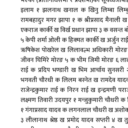
भएका (प्रतिनिधिसभा र प्रदेशभा)का सूर्यध्वजाब
इलाम १ झलनाथ खनाल क खिनु लिम्बा लिम्ब
रामबहादुर मगर झापा १ क श्रीप्रसाद मैनाली 
एकराज कार्की ख विर्ख प्रधान झापा ३ क वसन्त ब
५ केपी शर्मा ओली क हिक्मत कार्की ख अर्जुन रा
ऋषिकेश पोखरेल ख लिलावल्भ अधिकारी मोरङ
जीवन घिमिरे मोरङ ५ क भीम जिमी मोरङ ६ ला
राई क प्रदिप भण्डारी ख भिम आर्चाय सुनसरी 
भगवती चौरधी क लिलम बस्नेत ख रामदेव यादव 
राजेन्द्रकुमार राई क निरन राई ख इन्द्रमणी प
लक्ष्मण तिवारी उदयपुर १ मन्जुकुमारी चौधरी क
१ गंगाप्रसाद यादव क लगनलाल चौधरी ख अशोक य
३ लीलानाथ श्रेष्ठ ख प्रमोद यादव सप्तरी ४ ख 