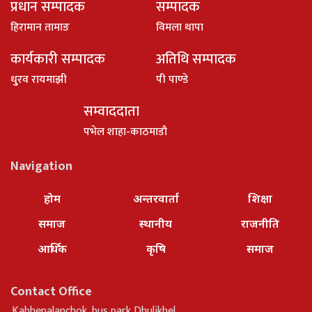
प्रधान सम्पादक
सम्पादक
हिरामान तामाङ
विमला थापा
कार्यकारी सम्पादक
अतिथि सम्पादक
धु्रव रायमाझी
पी पाण्डे
सम्वाददाता
पभेल शाहा-काठमाडौ
Navigation
होम
अन्तरवार्ता
शिक्षा
समाज
स्थानीय
राजनीति
आर्थिक
कृषि
समाज
Contact Office
Kabhepalanchok, bus park Dhulikhel