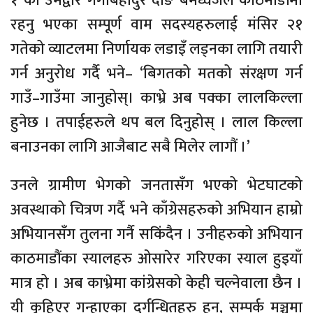
१ का उमेद्वार गंगाबहादुर दोङ बमध्वजले काठमाडौंमा
रहनु भएका सम्पूर्ण वाम सदस्यहरुलाई मंसिर २१
गतेको व्याटलमा निर्णायक लडाइँ लड्नका लागि तयारी
गर्न अनुरोध गर्दै भने– ‘बिगतको मतको संरक्षण गर्न
गाउँ–गाउँमा जानुहोस्। काभ्रे अब पक्का लालकिल्ला
हुनेछ । तपाईहरुले थप बल दिनुहोस् । लाल किल्ला
बनाउनका लागि आजैबाट सबै मिलेर लागौं ।’
उनले ग्रामीण भेगको जनतासँग भएको भेटघाटको
अवस्थाको चित्रण गर्दै भने काँग्रेसहरुको अभियान हाम्रो
अभियानसँग तुलना गर्नै सकिंदैन । उनीहरुको अभियान
काठमाडौंका स्यालहरु ओसारेर गरिएका स्याल हुइयाँ
मात्र हो । अब काभ्रेमा कांग्रेसको केही चल्नेवाला छैन ।
यी कुहिएर गन्हाएका दुर्गन्धितहरु हुन्, सम्पर्क मञ्चमा